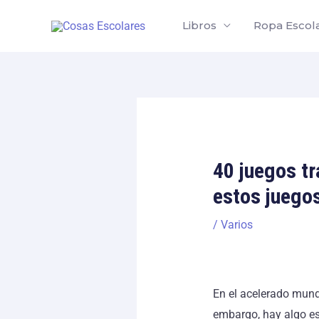
Skip
Libros
Ropa Escol
to
content
40 juegos tr
estos juego
/
Varios
En el acelerado mundo
embargo, hay algo esp