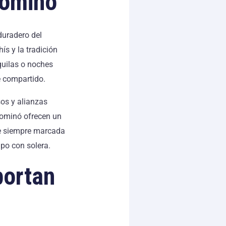
Dominó
duradero del
ís y la tradición
quilas o noches
e compartido.
os y alianzas
 dominó ofrecen un
ne siempre marcada
po con solera.
portan