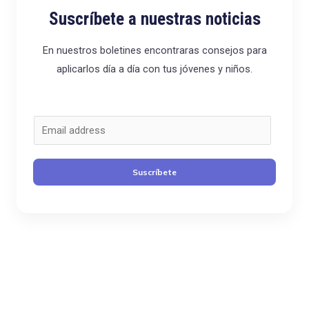
Suscríbete a nuestras noticias
En nuestros boletines encontraras consejos para
aplicarlos día a día con tus jóvenes y niños.
C
o
r
Suscríbete
r
e
o
*