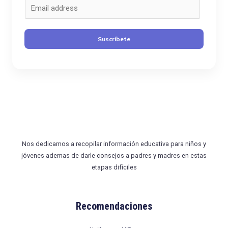
C
o
r
Suscríbete
r
e
o
*
Nos dedicamos a recopilar información educativa para niños y
jóvenes ademas de darle consejos a padres y madres en estas
etapas difíciles
Recomendaciones