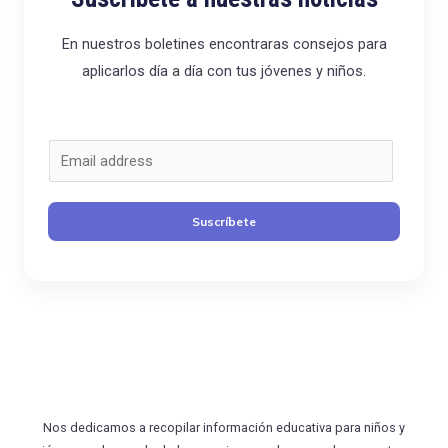
En nuestros boletines encontraras consejos para
aplicarlos día a día con tus jóvenes y niños.
C
o
r
Suscríbete
r
e
o
*
Nos dedicamos a recopilar información educativa para niños y