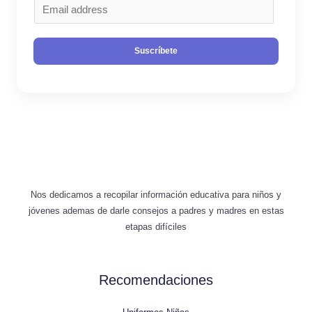
C
o
r
Suscríbete
r
e
o
*
Nos dedicamos a recopilar información educativa para niños y
jóvenes ademas de darle consejos a padres y madres en estas
etapas difíciles
Recomendaciones