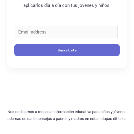
aplicarlos día a día con tus jóvenes y niños.
C
o
r
Suscríbete
r
e
o
*
Nos dedicamos a recopilar información educativa para niños y jóvenes
ademas de darle consejos a padres y madres en estas etapas difíciles