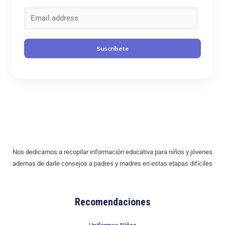
C
o
r
Suscríbete
r
e
o
*
Nos dedicamos a recopilar información educativa para niños y jóvenes
ademas de darle consejos a padres y madres en estas etapas difíciles
Recomendaciones