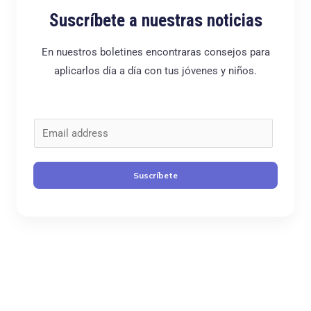
Suscríbete a nuestras noticias
En nuestros boletines encontraras consejos para
aplicarlos día a día con tus jóvenes y niños.
C
o
r
Suscríbete
r
e
o
*