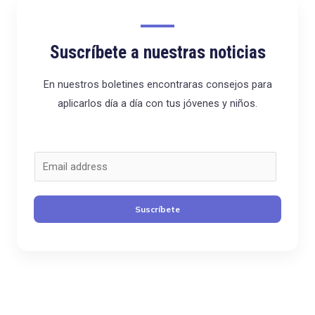
Suscríbete a nuestras noticias
En nuestros boletines encontraras consejos para
aplicarlos día a día con tus jóvenes y niños.
C
o
r
Suscríbete
r
e
o
*