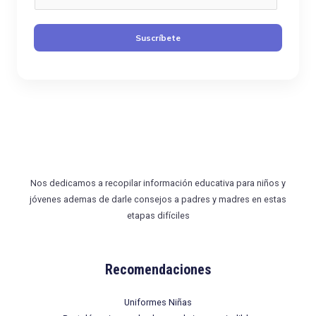
o
r
Suscríbete
r
e
o
*
Nos dedicamos a recopilar información educativa para niños y
jóvenes ademas de darle consejos a padres y madres en estas
etapas difíciles
Recomendaciones
Uniformes Niñas