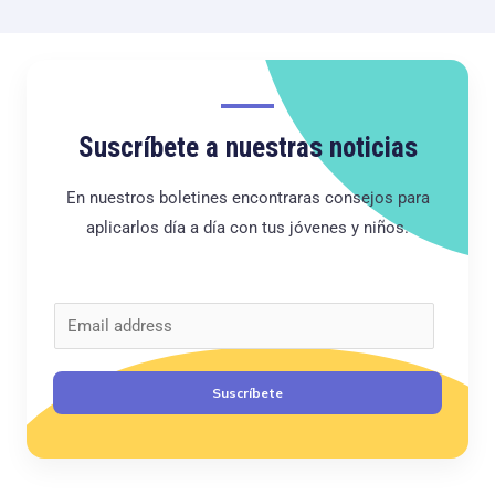
Suscríbete a nuestras noticias
En nuestros boletines encontraras consejos para
aplicarlos día a día con tus jóvenes y niños.
C
o
r
Suscríbete
r
e
o