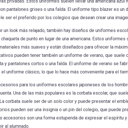
ivas privadas. Estos uniformes suelen llevar una americana azul
on pantalones grises o una falda. El uniforme tipo blazer es un
e ser el preferido por los colegios que desean crear una image
or un look más relajado, también hay diseños de uniformes esco
a chaqueta de punto en lugar de una americana. Estos uniformes 
materiales más suaves y están diseñados para ofrecer la máxi
ativos pueden tener también un uniforme de verano, que suele c
a y pantalones cortos o una falda. El uniforme de verano se fab
e el uniforme clásico, lo que lo hace más conveniente para el tie
ccesorios para los uniformes escolares japoneses de los hombre
uenta. Una de las más populares es la corbata escolar, que suele
 La corbata suele ser de un solo color y puede presentar el embl
rios pueden ser una insignia o un pin del colegio, que puede pr
s accesorios son una forma estupenda de expresar el espíritu y e
nir al alumnado.