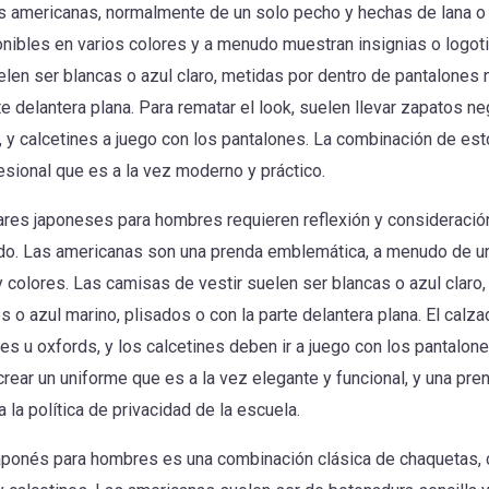
s americanas, normalmente de un solo pecho y hechas de lana 
onibles en varios colores y a menudo muestran insignias o logot
len ser blancas o azul claro, metidas por dentro de pantalones 
te delantera plana. Para rematar el look, suelen llevar zapatos 
 y calcetines a juego con los pantalones. La combinación de es
esional que es a la vez moderno y práctico.
res japoneses para hombres requieren reflexión y consideración
ido. Las americanas son una prenda emblemática, a menudo de u
y colores. Las camisas de vestir suelen ser blancas o azul clar
 o azul marino, plisados o con la parte delantera plana. El calz
s u oxfords, y los calcetines deben ir a juego con los pantalon
rear un uniforme que es a la vez elegante y funcional, y una pre
 la política de privacidad de la escuela.
japonés para hombres es una combinación clásica de chaquetas, 