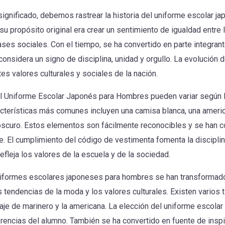
gnificado, debemos rastrear la historia del uniforme escolar ja
, su propósito original era crear un sentimiento de igualdad entre
lases sociales. Con el tiempo, se ha convertido en parte integrant
considera un signo de disciplina, unidad y orgullo. La evolución d
s valores culturales y sociales de la nación.
Uniforme Escolar Japonés para Hombres pueden variar según la 
acterísticas más comunes incluyen una camisa blanca, una americ
oscuro. Estos elementos son fácilmente reconocibles y se han c
. El cumplimiento del código de vestimenta fomenta la disciplin
efleja los valores de la escuela y de la sociedad.
niformes escolares japoneses para hombres se han transformado 
as tendencias de la moda y los valores culturales. Existen varios 
raje de marinero y la americana. La elección del uniforme escolar 
erencias del alumno. También se ha convertido en fuente de inspi