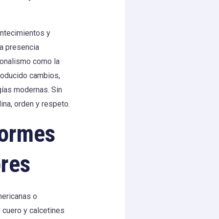
ontecimientos y
na presencia
ionalismo como la
troducido cambios,
ogías modernas. Sin
ina, orden y respeto.
formes
res
mericanas o
 cuero y calcetines