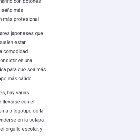
 marino con botones
 diseño más
n más profesional.
lares japoneses que
suelen estar
ma comodidad.
onsistir en una
rica para que sea más
mpo más cálido.
s, hay varias
 llevarse con el
ema o logotipo de la
enderse en la solapa
l orgullo escolar, y