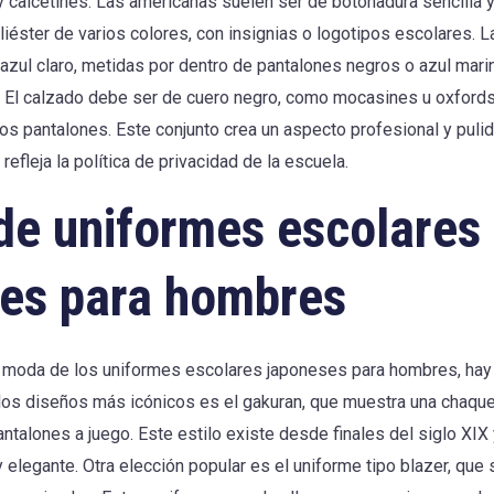
y calcetines. Las americanas suelen ser de botonadura sencilla 
iéster de varios colores, con insignias o logotipos escolares. 
azul claro, metidas por dentro de pantalones negros o azul marin
. El calzado debe ser de cuero negro, como mocasines u oxfords,
los pantalones. Este conjunto crea un aspecto profesional y puli
refleja la política de privacidad de la escuela.
 de uniformes escolares
es para hombres
a moda de los uniformes escolares japoneses para hombres, ha
los diseños más icónicos es el gakuran, que muestra una chaquet
talones a juego. Este estilo existe desde finales del siglo XIX
 elegante. Otra elección popular es el uniforme tipo blazer, que