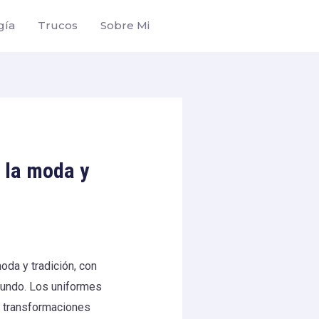
gía
Trucos
Sobre Mi
 la moda y
da y tradición, con
mundo. Los uniformes
de transformaciones