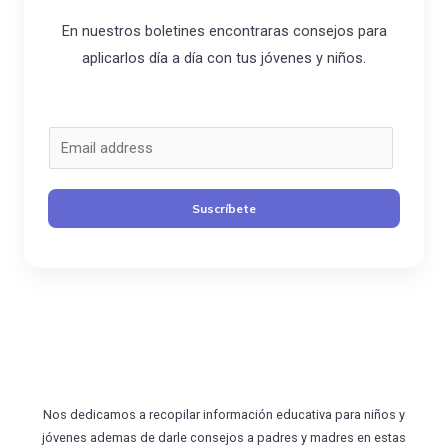
En nuestros boletines encontraras consejos para
aplicarlos día a día con tus jóvenes y niños.
C
o
r
Suscríbete
r
e
o
*
Nos dedicamos a recopilar información educativa para niños y
jóvenes ademas de darle consejos a padres y madres en estas