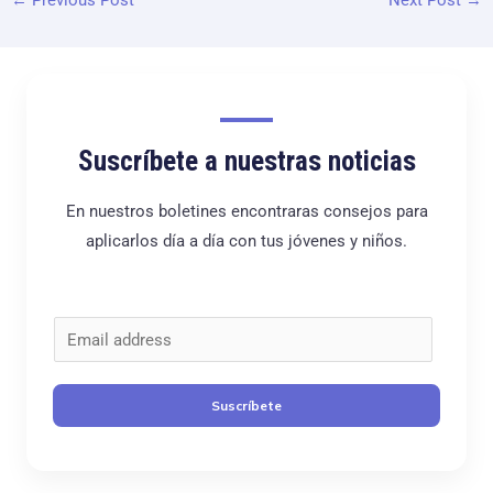
←
Previous Post
Next Post
→
Suscríbete a nuestras noticias
En nuestros boletines encontraras consejos para
aplicarlos día a día con tus jóvenes y niños.
C
o
r
Suscríbete
r
e
o