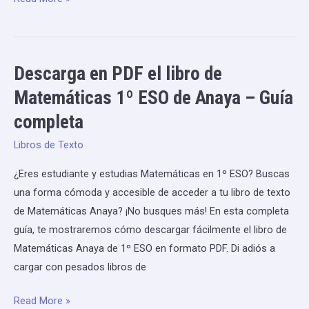
Descarga en PDF el libro de
Descarga
en
Matemáticas 1º ESO de Anaya – Guía
PDF
completa
el
libro
Libros de Texto
de
¿Eres estudiante y estudias Matemáticas en 1º ESO? Buscas
Matemáticas
una forma cómoda y accesible de acceder a tu libro de texto
1º
de Matemáticas Anaya? ¡No busques más! En esta completa
ESO
guía, te mostraremos cómo descargar fácilmente el libro de
de
Matemáticas Anaya de 1º ESO en formato PDF. Di adiós a
Anaya
cargar con pesados libros de
–
Guía
Read More »