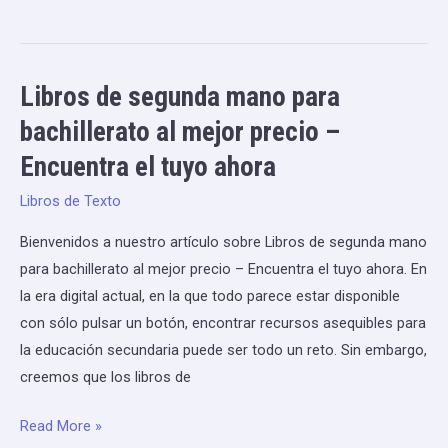
completa
Libros de segunda mano para
Libros
de
bachillerato al mejor precio –
segunda
Encuentra el tuyo ahora
mano
para
Libros de Texto
bachillerato
Bienvenidos a nuestro artículo sobre Libros de segunda mano
al
para bachillerato al mejor precio – Encuentra el tuyo ahora. En
mejor
la era digital actual, en la que todo parece estar disponible
precio
con sólo pulsar un botón, encontrar recursos asequibles para
–
la educación secundaria puede ser todo un reto. Sin embargo,
Encuentra
creemos que los libros de
el
tuyo
Read More »
ahora