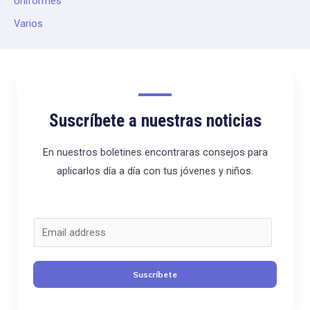
Uniformes
Varios
Suscríbete a nuestras noticias
En nuestros boletines encontraras consejos para
aplicarlos día a día con tus jóvenes y niños.
C
o
r
Suscríbete
r
e