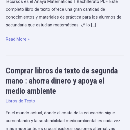
recursos es el Anaya Matemáticas 1 Bachillerato PDF. Este
Bachillerato
completo libro de texto ofrece una gran cantidad de
de
conocimientos y materiales de práctica para los alumnos de
Anaya
secundaria que estudian matemáticas. ¿Y lo […]
Read More »
Comprar libros de texto de segunda
Comprar
libros
mano : ahorra dinero y apoya el
de
medio ambiente
texto
de
Libros de Texto
segunda
En el mundo actual, donde el coste de la educación sigue
mano
aumentando y la sostenibilidad medioambiental es cada vez
:
más importante, es crucial explorar opciones alternativas