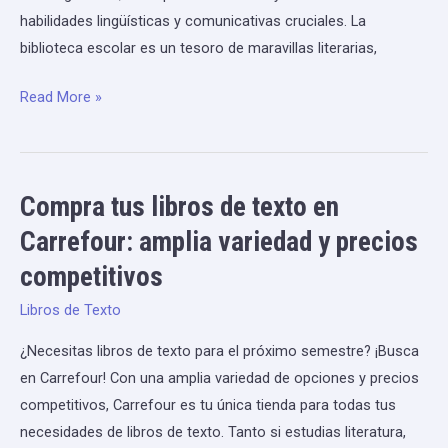
hijos
habilidades lingüísticas y comunicativas cruciales. La
biblioteca escolar es un tesoro de maravillas literarias,
Read More »
Compra tus libros de texto en
Compra
tus
Carrefour: amplia variedad y precios
libros
competitivos
de
texto
Libros de Texto
en
¿Necesitas libros de texto para el próximo semestre? ¡Busca
Carrefour:
en Carrefour! Con una amplia variedad de opciones y precios
amplia
competitivos, Carrefour es tu única tienda para todas tus
variedad
necesidades de libros de texto. Tanto si estudias literatura,
y