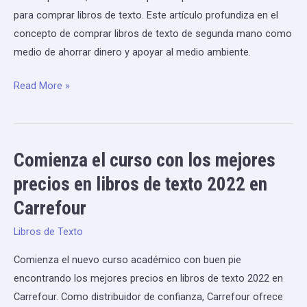
ahorra
para comprar libros de texto. Este artículo profundiza en el
dinero
concepto de comprar libros de texto de segunda mano como
y
medio de ahorrar dinero y apoyar al medio ambiente.
apoya
el
Read More »
medio
ambiente
Comienza el curso con los mejores
Comienza
el
precios en libros de texto 2022 en
curso
Carrefour
con
los
Libros de Texto
mejores
Comienza el nuevo curso académico con buen pie
precios
encontrando los mejores precios en libros de texto 2022 en
en
Carrefour. Como distribuidor de confianza, Carrefour ofrece
libros