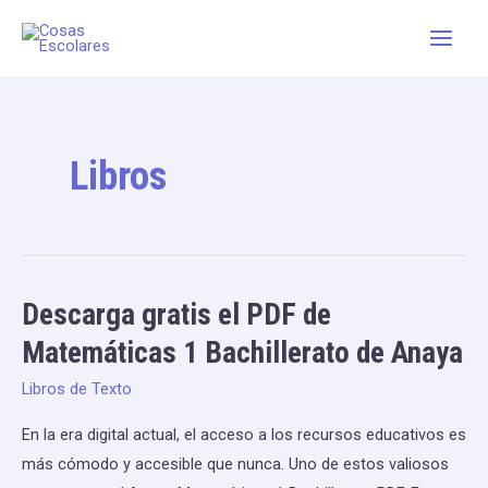
Skip
Main
to
Men
content
Libros
Descarga gratis el PDF de
Descarga
gratis
Matemáticas 1 Bachillerato de Anaya
el
Libros de Texto
PDF
de
En la era digital actual, el acceso a los recursos educativos es
Matemáticas
más cómodo y accesible que nunca. Uno de estos valiosos
1