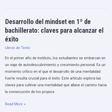
Desarrollo del mindset en 1º de
Desarrollo
del
bachillerato: claves para alcanzar el
mindset
éxito
en
1º
Libros de Texto
de
En el primer año de instituto, los estudiantes se embarcan en
bachillerato:
un viaje de autodescubrimiento y crecimiento personal. Es un
claves
momento crítico en el que el desarrollo de una mentalidad
para
fuerte resulta crucial para el éxito. Este artículo explora las
alcanzar
claves para cultivar una mentalidad que allane el camino hacia
el
la consecución de los propios
éxito
Read More »