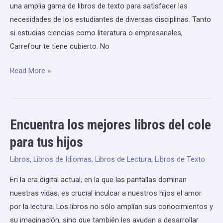
una amplia gama de libros de texto para satisfacer las
de
necesidades de los estudiantes de diversas disciplinas. Tanto
texto
si estudias ciencias como literatura o empresariales,
2022
Carrefour te tiene cubierto. No
en
Carrefour
Read More »
Encuentra los mejores libros del cole
Encuentra
los
para tus hijos
mejores
Libros
,
Libros de Idiomas
,
Libros de Lectura
,
Libros de Texto
libros
del
En la era digital actual, en la que las pantallas dominan
cole
nuestras vidas, es crucial inculcar a nuestros hijos el amor
para
por la lectura. Los libros no sólo amplían sus conocimientos y
tus
su imaginación, sino que también les ayudan a desarrollar