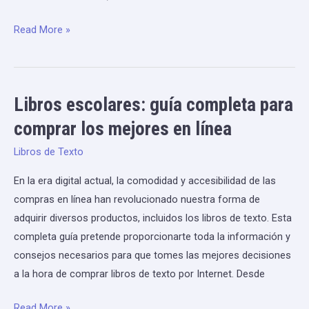
Read More »
Libros escolares: guía completa para
Libros
escolares:
comprar los mejores en línea
guía
Libros de Texto
completa
para
En la era digital actual, la comodidad y accesibilidad de las
comprar
compras en línea han revolucionado nuestra forma de
los
adquirir diversos productos, incluidos los libros de texto. Esta
mejores
completa guía pretende proporcionarte toda la información y
en
consejos necesarios para que tomes las mejores decisiones
línea
a la hora de comprar libros de texto por Internet. Desde
Read More »